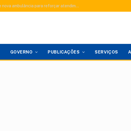
Murici dos Portelas recebe nova ambulância para reforçar atendimento do SAMU e fortalecer a saúde pública
GOVERNO
PUBLICAÇÕES
SERVIÇOS