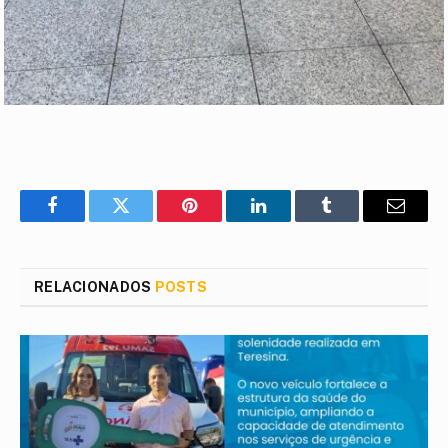
Facebook
Twitter
Pinterest
LinkedIn
Tumblr
E-
mail
RELACIONADOS
POSTS