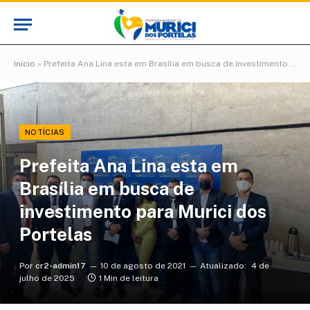
Início
»
Prefeita Ana Lina esta em Brasília em busca de investimento para Murici dos Portelas
NOTÍCIAS
Prefeita Ana Lina esta em
Brasília em busca de
investimento para Murici dos
Portelas
Por
cr2-admin17
10 de agosto de 2021
Atualizado:
4 de
julho de 2025
1 Min de leitura