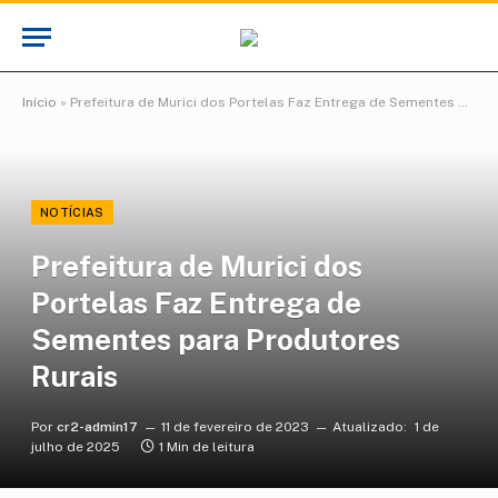
Início
»
Prefeitura de Murici dos Portelas Faz Entrega de Sementes para Produtores Rurais
NOTÍCIAS
Prefeitura de Murici dos
Portelas Faz Entrega de
Sementes para Produtores
Rurais
Por
cr2-admin17
11 de fevereiro de 2023
Atualizado:
1 de
julho de 2025
1 Min de leitura