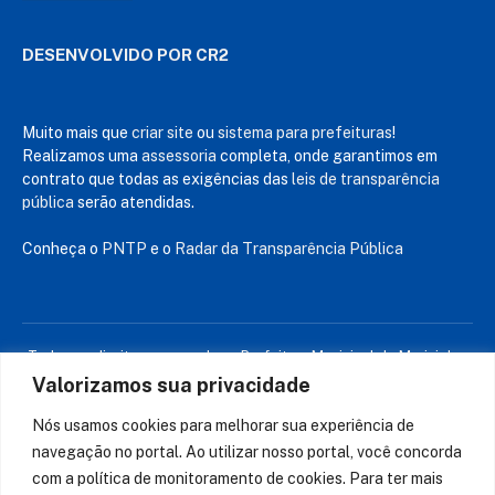
DESENVOLVIDO POR CR2
Muito mais que
criar site
ou
sistema para prefeituras
!
Realizamos uma
assessoria
completa, onde garantimos em
contrato que todas as exigências das
leis de transparência
pública
serão atendidas.
Conheça o
PNTP
e o
Radar da Transparência Pública
Todos os direitos reservados a Prefeitura Municipal de Murici dos
Portelas
Valorizamos sua privacidade
Nós usamos cookies para melhorar sua experiência de
Mapa do Site
Acessar Área Administrativa
navegação no portal. Ao utilizar nosso portal, você concorda
Acessar o Webmail
com a política de monitoramento de cookies. Para ter mais