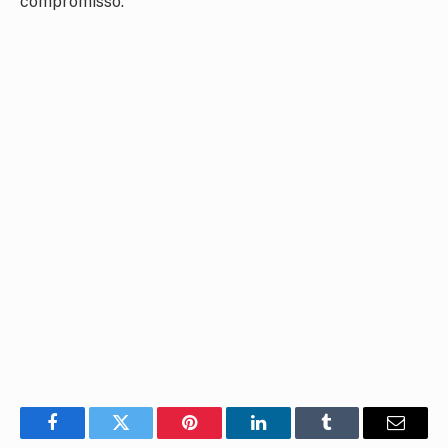
compromisso.
Facebook
Twitter
Pinterest
LinkedIn
Tumblr
E-