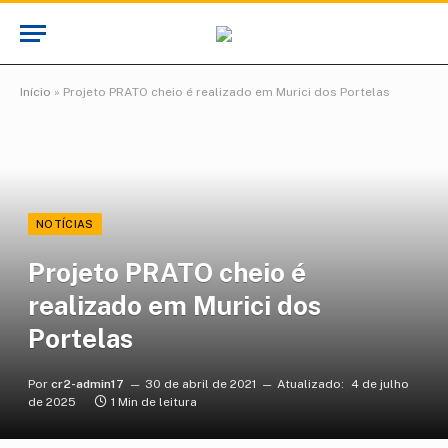
Início
»
Projeto PRATO cheio é realizado em Murici dos Portelas
NOTÍCIAS
Projeto PRATO cheio é
realizado em Murici dos
Portelas
Por
cr2-admin17
30 de abril de 2021
Atualizado:
4 de julho
de 2025
1 Min de leitura