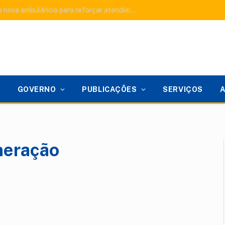
Murici dos Portelas recebe nova ambulância para reforçar atendimento do SAMU e fortalecer a saúde pública
GOVERNO
PUBLICAÇÕES
SERVIÇOS
neração